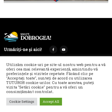
Urmăriți-ne și aici!
Utilizăm cookie-uri pe site-ul nostru web pentru a vă
oferi cea mai relevantă experiență, amintindu-vă
preferințele și vizitele repetate. Făcând clic pe
Termeni și condiții
Politica de cookies & GDPR
"Acceptați toate", sunteți de acord cu utilizarea
TUTUROR cookie-urilor. Cu toate acestea, puteți
Noi îți facem reclamă!
vizita "Setări cookie" pentru a vă oferi un
© 2021 Salut, Dobrogea! - Ziar de informare și atitudine || E-
consimțământ controlat..
mail: redactie@salutdobrogea.ro
Cookie Settings
Accept All