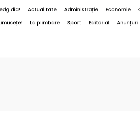
edgidia!
Actualitate
Administrație
Economie
rumusețe!
La plimbare
Sport
Editorial
Anunțuri