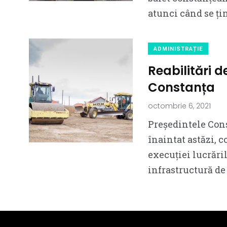
atunci când se ți
ADMINISTRAȚIE
Reabilitări d
Constanța
octombrie 6, 2021
Preşedintele Con
înaintat astăzi, 
execuţiei lucrăr
infrastructură de