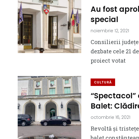
Au fost apro
special
noiembrie 12, 2021
Consilierii județe
dezbate cele 21 de
proiect votat
CULTURĂ
“Spectacol” 
Balet: Clădi
octombrie 16, 2021
Revoltă și tristeț
balet constănțean.