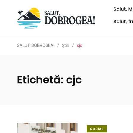
Salut, M
Salut, f
SALUT, DOBROGEA!
/
Ştiri
/
cjc
Etichetă:
cjc
SOCIAL