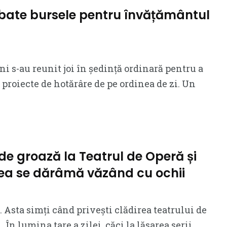
bate bursele pentru învățământul
ni s-au reunit joi în ședință ordinară pentru a
 proiecte de hotărâre de pe ordinea de zi. Un
de groază la Teatrul de Operă și
rea se dărâmă văzând cu ochii
e. Asta simți când privești clădirea teatrului de
 În lumina tare a zilei, căci la lăsarea serii,