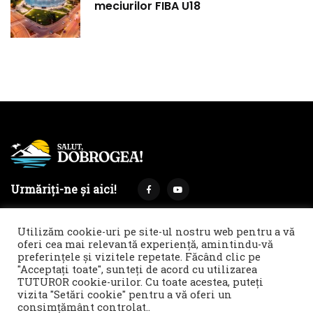
meciurilor FIBA U18
Urmăriți-ne și aici!
Utilizăm cookie-uri pe site-ul nostru web pentru a vă
oferi cea mai relevantă experiență, amintindu-vă
preferințele și vizitele repetate. Făcând clic pe
Termeni și condiții
Politica de cookies & GDPR
"Acceptați toate", sunteți de acord cu utilizarea
TUTUROR cookie-urilor. Cu toate acestea, puteți
Noi îți facem reclamă!
vizita "Setări cookie" pentru a vă oferi un
© 2021 Salut, Dobrogea! - Ziar de informare și atitudine || E-
consimțământ controlat..