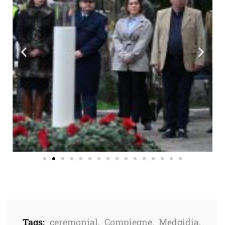
Tags:
ceremonial
,
Compiegne
,
Medgidia
,