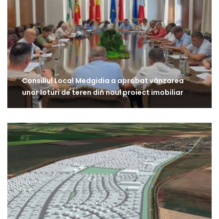
Consiliul Local Medgidia a aprobat vânzarea
unor loturi de teren din noul proiect imobiliar