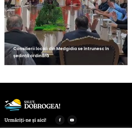
Consilierii locali din Medgidia se întrunesc în
ședință ordinară
Urmăriți-ne și aici!