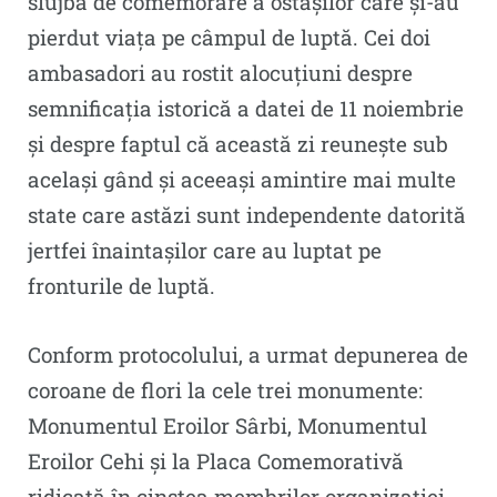
slujba de comemorare a ostașilor care și-au
pierdut viața pe câmpul de luptă. Cei doi
ambasadori au rostit alocuțiuni despre
semnificația istorică a datei de 11 noiembrie
și despre faptul că această zi reunește sub
același gând și aceeași amintire mai multe
state care astăzi sunt independente datorită
jertfei înaintașilor care au luptat pe
fronturile de luptă.
Conform protocolului, a urmat depunerea de
coroane de flori la cele trei monumente:
Monumentul Eroilor Sârbi, Monumentul
Eroilor Cehi și la Placa Comemorativă
ridicată în cinstea membrilor organizației