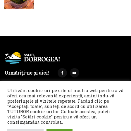
Urmăriți-ne și aici!
Utilizăm cookie-uri pe site-ul nostru web pentru a vă
oferi cea mai relevantă experiență, amintindu-vă
preferințele și vizitele repetate. Făcând clic pe
Termeni și condiții
Politica de cookies & GDPR
"Acceptați toate", sunteți de acord cu utilizarea
TUTUROR cookie-urilor. Cu toate acestea, puteți
Noi îți facem reclamă!
vizita "Setări cookie" pentru a vă oferi un
© 2021 Salut, Dobrogea! - Ziar de informare și atitudine || E-
consimțământ controlat..
mail: redactie@salutdobrogea.ro