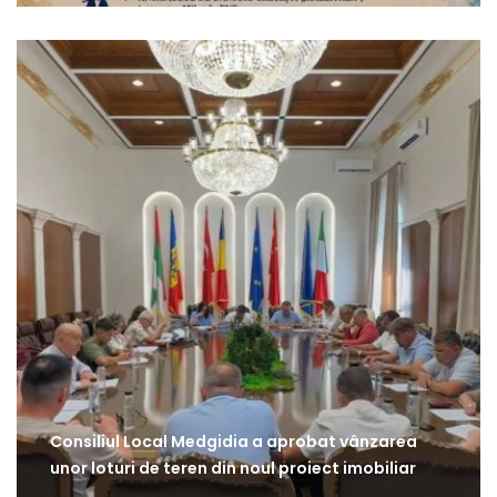
Consiliul Local Medgidia a aprobat vânzarea
unor loturi de teren din noul proiect imobiliar