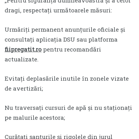
„Pentru siguranța dumneavoastră și a celor
dragi, respectați următoarele măsuri:
Urmăriți permanent anunțurile oficiale și
consultați aplicația DSU sau platforma
fiipregatit.ro
pentru recomandări
actualizate.
Evitați deplasările inutile în zonele vizate
de avertizări;
Nu traversați cursuri de apă și nu staționați
pe malurile acestora;
Curățați șanțurile și rigolele din jurul