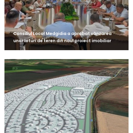
Consiliul Local Medgidia a aprobat vânzarea
unor loturi de teren din noul proiect imobiliar