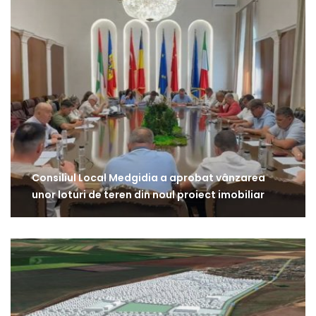
Consiliul Local Medgidia a aprobat vânzarea
unor loturi de teren din noul proiect imobiliar