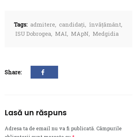
Tags:
admitere
,
candidați
,
învățământ
,
ISU Dobrogea
,
MAI
,
MApN
,
Medgidia
Share:
Lasă un răspuns
Adresa ta de email nu va fi publicată.
Câmpurile
obligatorii sunt marcate cu
*