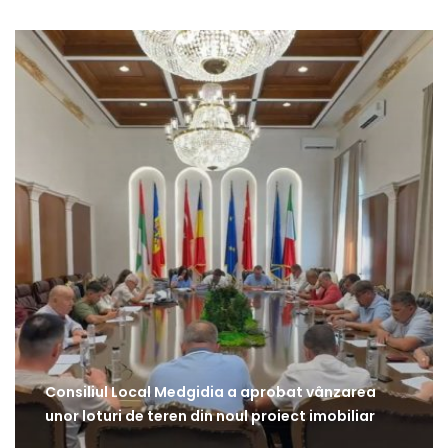
Consiliul Local Medgidia a aprobat vânzarea
unor loturi de teren din noul proiect imobiliar