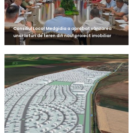
Consiliul Local Medgidia a aprobat vânzarea
unor loturi de teren din noul proiect imobiliar