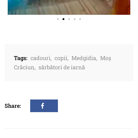
Tags:
cadouri
,
copii
,
Medgidia
,
Moș
Crăciun
,
sărbători de iarnă
Share: