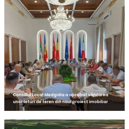
Consiliul Local Medgidia a aprobat vânzarea
unor loturi de teren din noul proiect imobiliar