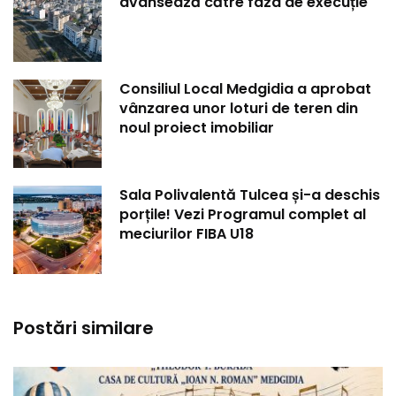
avansează către faza de execuție
Consiliul Local Medgidia a aprobat
vânzarea unor loturi de teren din
noul proiect imobiliar
Sala Polivalentă Tulcea și-a deschis
porțile! Vezi Programul complet al
meciurilor FIBA U18
Postări similare