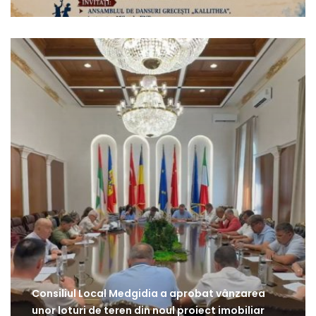
Consiliul Local Medgidia a aprobat vânzarea
unor loturi de teren din noul proiect imobiliar