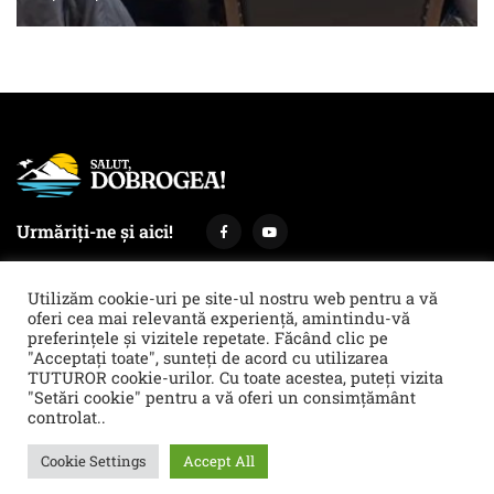
Urmăriți-ne și aici!
Utilizăm cookie-uri pe site-ul nostru web pentru a vă
oferi cea mai relevantă experiență, amintindu-vă
preferințele și vizitele repetate. Făcând clic pe
Termeni și condiții
Politica de cookies & GDPR
"Acceptați toate", sunteți de acord cu utilizarea
TUTUROR cookie-urilor. Cu toate acestea, puteți vizita
Noi îți facem reclamă!
"Setări cookie" pentru a vă oferi un consimțământ
© 2021 Salut, Dobrogea! - Ziar de informare și atitudine || E-mail:
controlat..
redactie@salutdobrogea.ro
Cookie Settings
Accept All