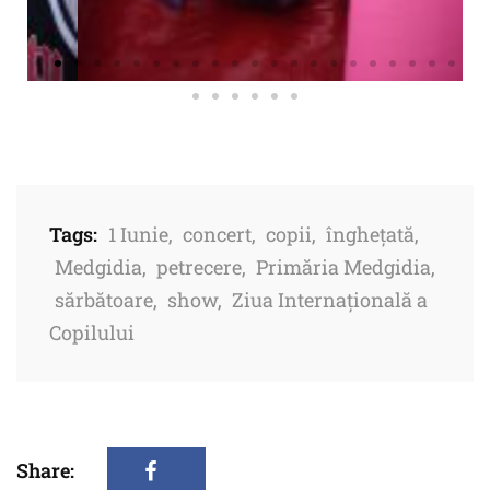
Tags:
1 Iunie
,
concert
,
copii
,
înghețată
,
Medgidia
,
petrecere
,
Primăria Medgidia
,
sărbătoare
,
show
,
Ziua Internațională a
Copilului
Share: