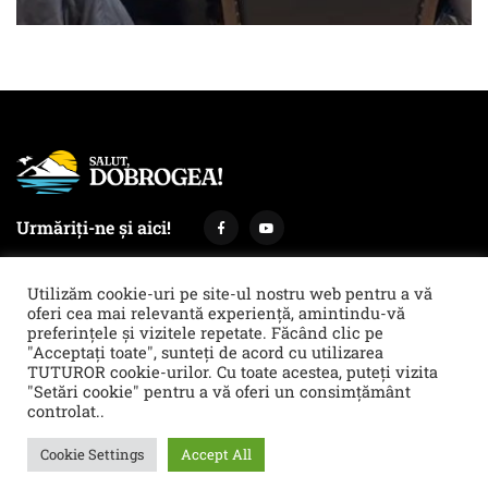
Urmăriți-ne și aici!
Utilizăm cookie-uri pe site-ul nostru web pentru a vă
oferi cea mai relevantă experiență, amintindu-vă
preferințele și vizitele repetate. Făcând clic pe
Termeni și condiții
Politica de cookies & GDPR
"Acceptați toate", sunteți de acord cu utilizarea
TUTUROR cookie-urilor. Cu toate acestea, puteți vizita
Noi îți facem reclamă!
"Setări cookie" pentru a vă oferi un consimțământ
© 2021 Salut, Dobrogea! - Ziar de informare și atitudine || E-mail:
controlat..
redactie@salutdobrogea.ro
Cookie Settings
Accept All