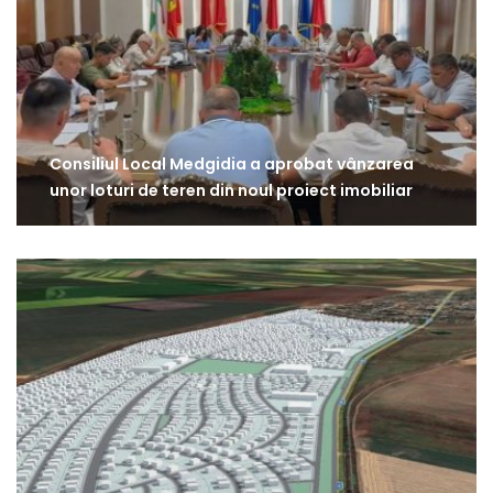
Consiliul Local Medgidia a aprobat vânzarea
unor loturi de teren din noul proiect imobiliar