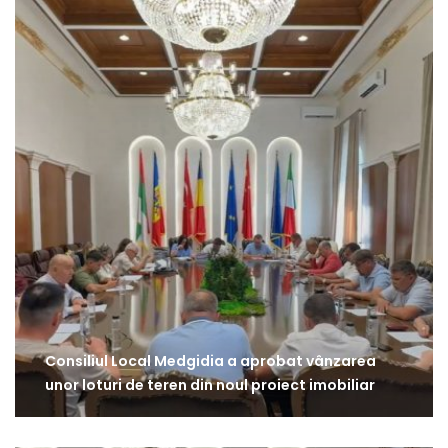
Consiliul Local Medgidia a aprobat vânzarea
unor loturi de teren din noul proiect imobiliar