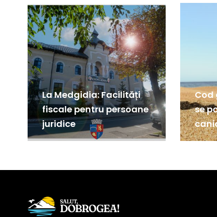
La Medgidia: Facilități
Cod 
fiscale pentru persoane
se p
juridice
canic
Medg