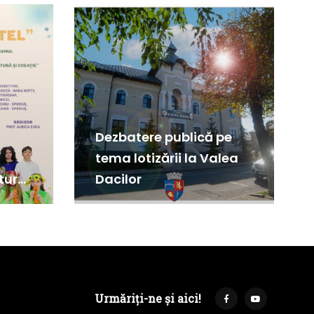
Dezbatere publică pe
tema lotizării la Valea
tură
Dacilor
Urmăriți-ne și aici!