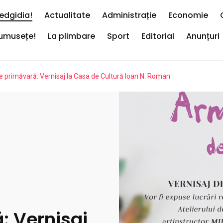
edgidia!
Actualitate
Administrație
Economie
rumusețe!
La plimbare
Sport
Editorial
Anunțuri
e primăvară: Vernisaj la Casa de Cultură Ioan N. Roman
: Vernisaj