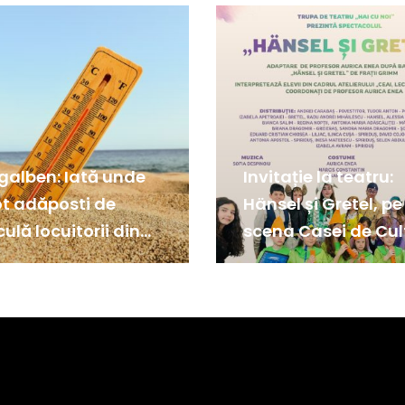
galben: Iată unde
Invitație la teatru:
ot adăposti de
Hänsel și Gretel, pe
ulă locuitorii din
scena Casei de Cul
idia!
din Medgidia