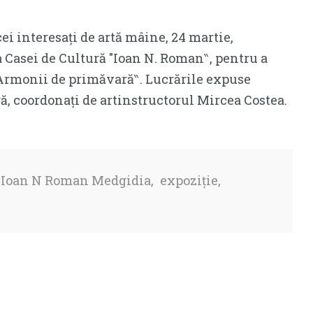
i interesați de artă mâine, 24 martie,
 a Casei de Cultură ″Ioan N. Roman‶, pentru a
 ″Armonii de primăvară‶. Lucrările expuse
ră, coordonați de artinstructorul Mircea Costea.
ă Ioan N Roman Medgidia
,
expoziție
,