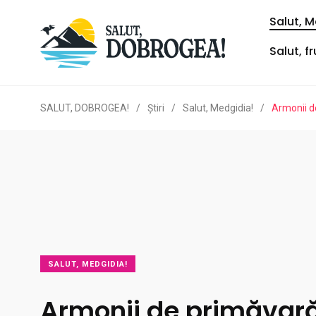
Salut, M
Salut, f
SALUT, DOBROGEA!
/
Ştiri
/
Salut, Medgidia!
/
Armonii d
SALUT, MEDGIDIA!
Armonii de primăvară