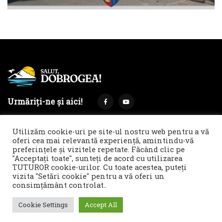
Urmăriți-ne și aici!
Utilizăm cookie-uri pe site-ul nostru web pentru a vă
oferi cea mai relevantă experiență, amintindu-vă
preferințele și vizitele repetate. Făcând clic pe
Termeni și condiții
Politica de cookies & GDPR
"Acceptați toate", sunteți de acord cu utilizarea
TUTUROR cookie-urilor. Cu toate acestea, puteți
Noi îți facem reclamă!
vizita "Setări cookie" pentru a vă oferi un
© 2021 Salut, Dobrogea! - Ziar de informare și atitudine || E-
consimțământ controlat..
mail: redactie@salutdobrogea.ro
Cookie Settings
Accept All