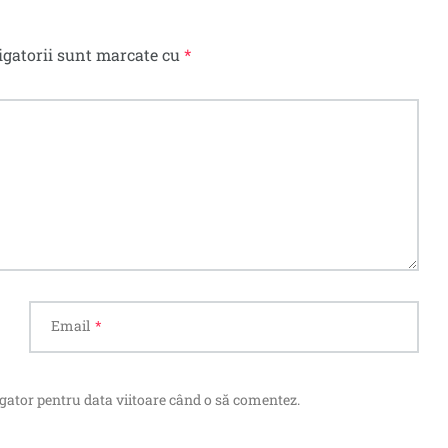
igatorii sunt marcate cu
*
Email
*
igator pentru data viitoare când o să comentez.