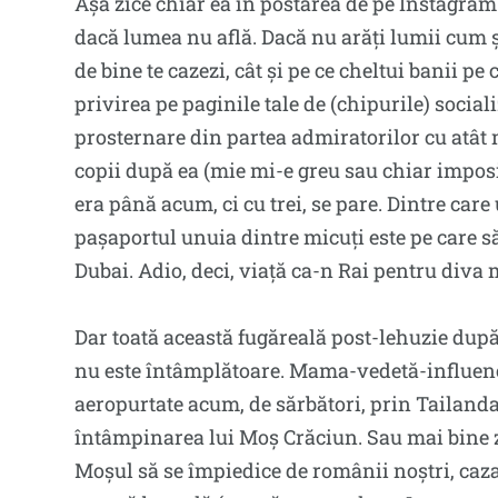
Așa zice chiar ea în postarea de pe Instagram.
dacă lumea nu află. Dacă nu arăți lumii cum și
de bine te cazezi, cât și pe ce cheltui banii pe 
privirea pe paginile tale de (chipurile) socia
prosternare din partea admiratorilor cu atât
copii după ea (mie mi-e greu sau chiar imposi
era până acum, ci cu trei, se pare. Dintre car
pașaportul unuia dintre micuți este pe care s
Dubai. Adio, deci, viață ca-n Rai pentru diva 
Dar toată această fugăreală post-lehuzie după 
nu este întâmplătoare. Mama-vedetă-influence
aeropurtate acum, de sărbători, prin Tailanda
întâmpinarea lui Moș Crăciun. Sau mai bine zi
Moșul să se împiedice de românii noștri, cazaț