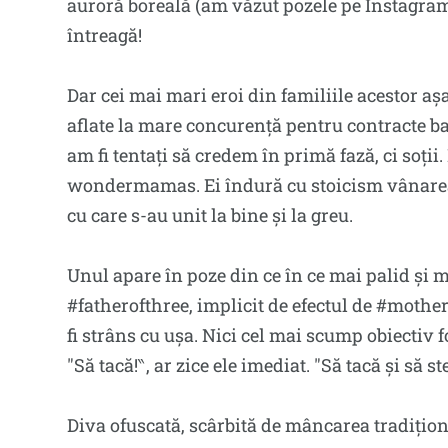
auroră boreală (am văzut pozele pe Instagr
întreagă!
Dar cei mai mari eroi din familiile acestor așa
aflate la mare concurență pentru contracte ba
am fi tentați să credem în primă fază, ci soții
wondermamas. Ei îndură cu stoicism vânarea d
cu care s-au unit la bine și la greu.
Unul apare în poze din ce în ce mai palid și mai
#fatherofthree, implicit de efectul de #mother
fi strâns cu ușa. Nici cel mai scump obiectiv f
″Să tacă!‶, ar zice ele imediat. ″Să tacă și să s
Diva ofuscată, scârbită de mâncarea tradiționa