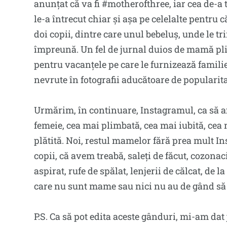
anunțat că va fi #motherofthree, iar cea de-a 
le-a întrecut chiar și așa pe celelalte pentru c
doi copii, dintre care unul bebeluș, unde le tri
împreună. Un fel de jurnal duios de mamă pli
pentru vacanțele pe care le furnizează familie
nevrute în fotografii aducătoare de popularita
Urmărim, în continuare, Instagramul, ca să a
femeie, cea mai plimbată, cea mai iubită, cea
plătită. Noi, restul mamelor fără prea mult In
copii, că avem treabă, saleți de făcut, cozona
aspirat, rufe de spălat, lenjerii de călcat, de 
care nu sunt mame sau nici nu au de gând să fi
P.S. Ca să pot edita aceste gânduri, mi-am dat