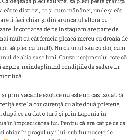
 Că degeaba pleci sau vrei să pleci peste graniță
 cât te distrezi, ce și cum mănânci, unde și cât
care îi faci chiar și din aruncatul altora cu
lizare. Încordarea de pe Instagram are parte de
 mai mult cu cât femeia pleacă mereu cu droaia de
bil să plec cu unul!). Nu cu unul sau cu doi, cum
e unul de abia șase luni. Cauza neajunsului este că
ă expire, neîndeplinind condițiile de ședere în
mioritică!
și prin vacanțe exotice nu este un caz izolat. Și
riță este la concurență cu alte două prietene,
, după ce au dat o tură și prin Laponia în
s în împiedicarea lui. Pentru că era cât pe ce ca
i chiar în pragul ușii lui, sub frumusețe de