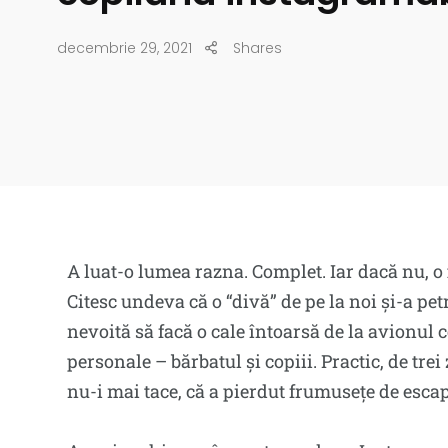
decembrie 29, 2021
Shares
A luat-o lumea razna. Complet. Iar dacă nu, o 
Citesc undeva că o “divă” de pe la noi și-a pe
nevoită să facă o cale întoarsă de la avionul 
personale – bărbatul și copiii. Practic, de trei
nu-i mai tace, că a pierdut frumusețe de esca