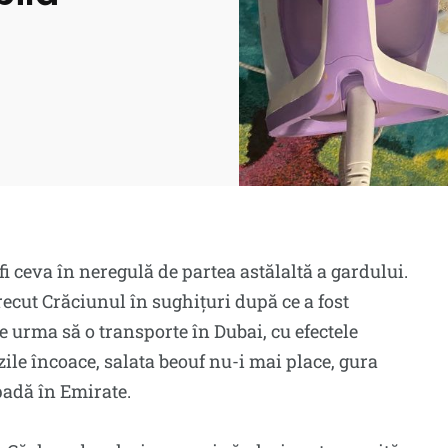
fi ceva în neregulă de partea astălaltă a gardului.
trecut Crăciunul în sughițuri după ce a fost
ce urma să o transporte în Dubai, cu efectele
 zile încoace, salata beouf nu-i mai place, gura
padă în Emirate.