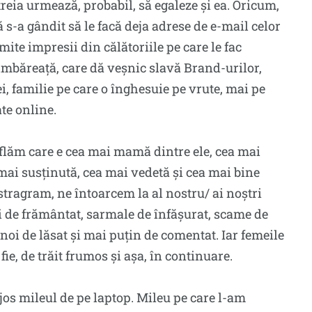
treia urmează, probabil, să egaleze și ea. Oricum,
ă s-a gândit să le facă deja adrese de e-mail celor
mite impresii din călătoriile pe care le fac
mbăreață, care dă veșnic slavă Brand-urilor,
i, familie pe care o înghesuie pe vrute, mai pe
te online.
flăm care e cea mai mamă dintre ele, cea mai
 mai susținută, cea mai vedetă și cea mai bine
stragram, ne întoarcem la al nostru/ ai noștri
ci de frământat, sarmale de înfășurat, scame de
la noi de lăsat și mai puțin de comentat. Iar femeile
e, de trăit frumos și așa, în continuare.
 jos mileul de pe laptop. Mileu pe care l-am