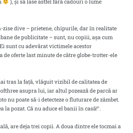
am
), și să lase astfel fără cadouri o lume
-zise dive – prietene, chipurile, dar în realitate
bane de publicitate – sunt, nu copiii, așa cum
. Ei sunt cu adevărat victimele acestor
e oferte last minute de către globe-trotter-ele
 tras la față, vlăguit vizibil de calitatea de
ofthree asupra lui, iar altul pozează de parcă ar
oto nu poate să-i detecteze o fluturare de zâmbet.
tea la pozat. Că nu aduce el banii în casă!‶.
lă, are deja trei copii. A doua dintre ele tocmai a