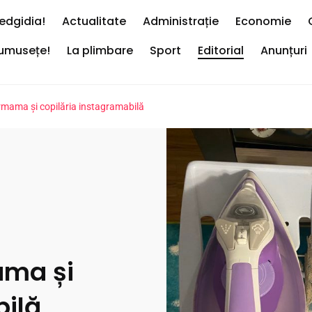
edgidia!
Actualitate
Administrație
Economie
rumusețe!
La plimbare
Sport
Editorial
Anunțuri
mama și copilăria instagramabilă
ma și
bilă