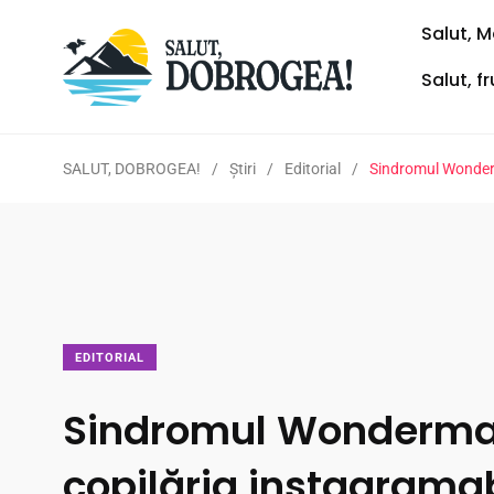
Salut, M
Salut, f
SALUT, DOBROGEA!
/
Ştiri
/
Editorial
/
Sindromul Wonder
EDITORIAL
Sindromul Wonderma
copilăria instagrama