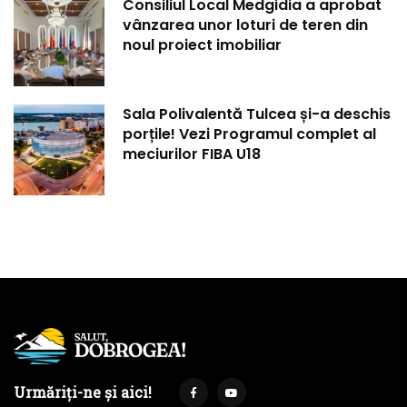
Consiliul Local Medgidia a aprobat
vânzarea unor loturi de teren din
noul proiect imobiliar
Sala Polivalentă Tulcea și-a deschis
porțile! Vezi Programul complet al
meciurilor FIBA U18
Urmăriți-ne și aici!