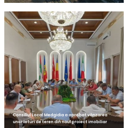
Consiliul Local Medgidia a aprobat vânzarea
unor loturi de teren din noul proiect imobiliar