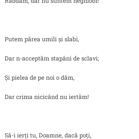
Răbdăm, dar nu suntem neghiobi!
Putem părea umili și slabi,
Dar n-acceptăm stapâni de sclavi;
Și pielea de pe noi o dăm,
Dar crima nicicând nu iertăm!
Să-i ierți tu, Doamne, dacă poți,