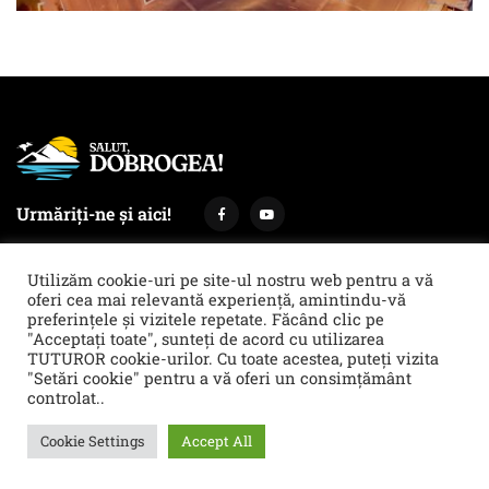
Urmăriți-ne și aici!
Utilizăm cookie-uri pe site-ul nostru web pentru a vă
oferi cea mai relevantă experiență, amintindu-vă
preferințele și vizitele repetate. Făcând clic pe
Termeni și condiții
Politica de cookies & GDPR
"Acceptați toate", sunteți de acord cu utilizarea
TUTUROR cookie-urilor. Cu toate acestea, puteți vizita
Noi îți facem reclamă!
"Setări cookie" pentru a vă oferi un consimțământ
© 2021 Salut, Dobrogea! - Ziar de informare și atitudine || E-mail:
controlat..
redactie@salutdobrogea.ro
Cookie Settings
Accept All