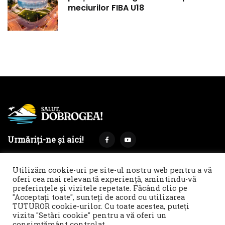
meciurilor FIBA U18
Urmăriți-ne și aici!
Utilizăm cookie-uri pe site-ul nostru web pentru a vă
oferi cea mai relevantă experiență, amintindu-vă
preferințele și vizitele repetate. Făcând clic pe
Termeni și condiții
Politica de cookies & GDPR
"Acceptați toate", sunteți de acord cu utilizarea
TUTUROR cookie-urilor. Cu toate acestea, puteți
Noi îți facem reclamă!
vizita "Setări cookie" pentru a vă oferi un
© 2021 Salut, Dobrogea! - Ziar de informare și atitudine || E-
consimțământ controlat..