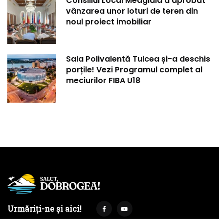
Consiliul Local Medgidia a aprobat
vânzarea unor loturi de teren din
noul proiect imobiliar
Sala Polivalentă Tulcea și-a deschis
porțile! Vezi Programul complet al
meciurilor FIBA U18
Urmăriți-ne și aici!