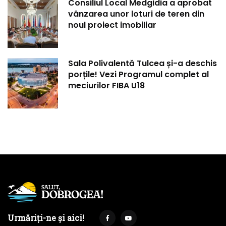
Consiliul Local Medgidia a aprobat
vânzarea unor loturi de teren din
noul proiect imobiliar
Sala Polivalentă Tulcea și-a deschis
porțile! Vezi Programul complet al
meciurilor FIBA U18
Urmăriți-ne și aici!