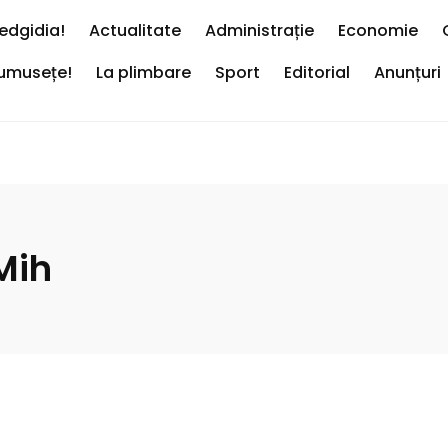
edgidia!
Actualitate
Administrație
Economie
rumusețe!
La plimbare
Sport
Editorial
Anunțuri
Mih