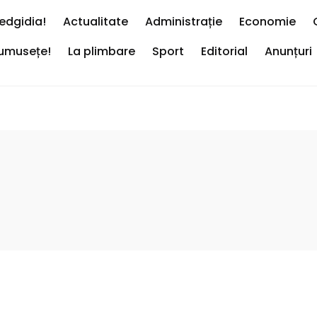
edgidia!
Actualitate
Administrație
Economie
rumusețe!
La plimbare
Sport
Editorial
Anunțuri