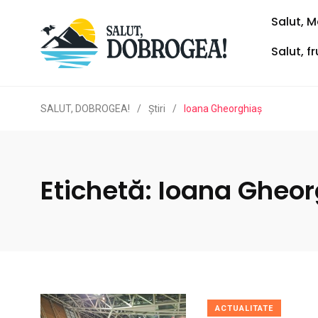
Salut, M
Salut, f
SALUT, DOBROGEA!
/
Ştiri
/
Ioana Gheorghiaș
Etichetă:
Ioana Gheor
ACTUALITATE