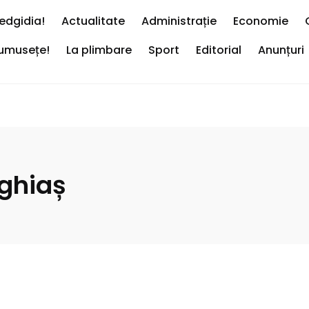
edgidia!
Actualitate
Administrație
Economie
rumusețe!
La plimbare
Sport
Editorial
Anunțuri
ghiaș