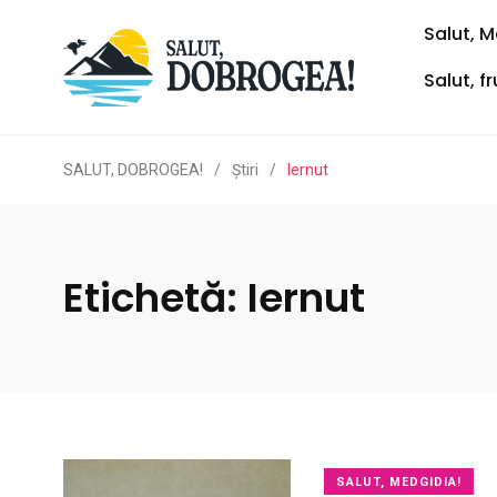
Salut, M
Salut, f
SALUT, DOBROGEA!
/
Ştiri
/
Iernut
Etichetă:
Iernut
SALUT, MEDGIDIA!