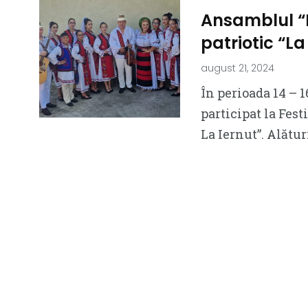
Ansamblul “P
patriotic “La
august 21, 2024
În perioada 14 – 
participat la Fest
La Iernut”. Alătur