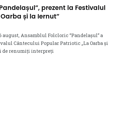
andelașul”, prezent la Festivalul
 Oarba și la Iernut”
16 august, Ansamblul Folcloric “Pandelașul” a
ivalul Cântecului Popular Patriotic „La Oarba și
i de renumiți interpreți