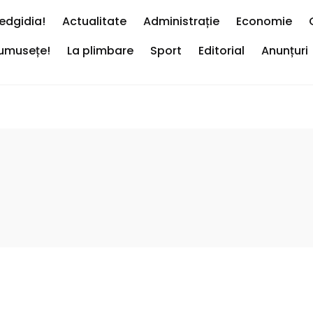
edgidia!
Actualitate
Administrație
Economie
rumusețe!
La plimbare
Sport
Editorial
Anunțuri