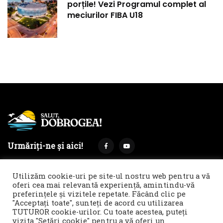
porțile! Vezi Programul complet al
meciurilor FIBA U18
Urmăriți-ne și aici!
Utilizăm cookie-uri pe site-ul nostru web pentru a vă
oferi cea mai relevantă experiență, amintindu-vă
preferințele și vizitele repetate. Făcând clic pe
Termeni și condiții
Politica de cookies & GDPR
"Acceptați toate", sunteți de acord cu utilizarea
TUTUROR cookie-urilor. Cu toate acestea, puteți
Noi îți facem reclamă!
vizita "Setări cookie" pentru a vă oferi un