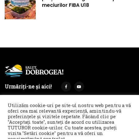
meciurilor FIBA U18
Urmăriți-ne și aici!
Utilizăm cookie-uri pe site-ul nostru web pentru a vă
oferi cea mai relevantă experiență, amintindu-vă
preferințele și vizitele repetate. Făcând clic pe
Termeni și condiții
Politica de cookies & GDPR
"Acceptați toate", sunteți de acord cu utilizarea
TUTUROR cookie-urilor. Cu toate acestea, puteți
Noi îți facem reclamă!
vizita "Setări cookie" pentru a vă oferi un
© 2021 Salut, Dobrogea! - Ziar de informare și atitudine || E-
consimțământ controlat..