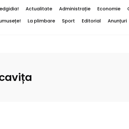
edgidia!
Actualitate
Administrație
Economie
rumusețe!
La plimbare
Sport
Editorial
Anunțuri
cavița