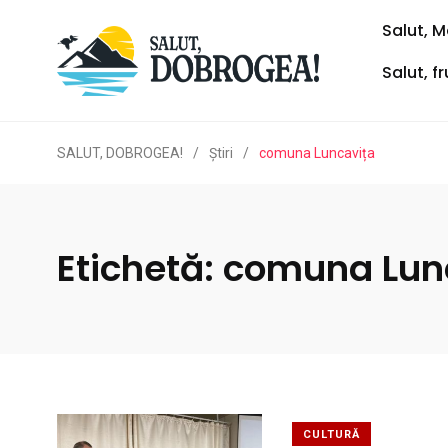
Salut, M
Salut, f
SALUT, DOBROGEA!
/
Ştiri
/
comuna Luncavița
Etichetă:
comuna Lun
CULTURĂ