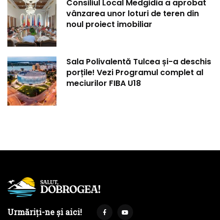
Consiliul Local Medgidia a aprobat
vânzarea unor loturi de teren din
noul proiect imobiliar
Sala Polivalentă Tulcea și-a deschis
porțile! Vezi Programul complet al
meciurilor FIBA U18
Urmăriți-ne și aici!