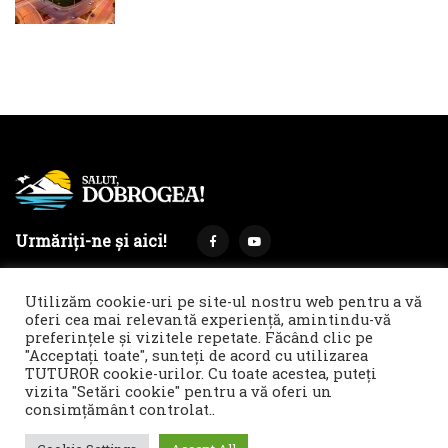
Urmăriți-ne și aici!
Utilizăm cookie-uri pe site-ul nostru web pentru a vă
oferi cea mai relevantă experiență, amintindu-vă
preferințele și vizitele repetate. Făcând clic pe
Termeni și condiții
Politica de cookies & GDPR
"Acceptați toate", sunteți de acord cu utilizarea
TUTUROR cookie-urilor. Cu toate acestea, puteți
Noi îți facem reclamă!
vizita "Setări cookie" pentru a vă oferi un
© 2021 Salut, Dobrogea! - Ziar de informare și atitudine || E-
consimțământ controlat..
mail: redactie@salutdobrogea.ro