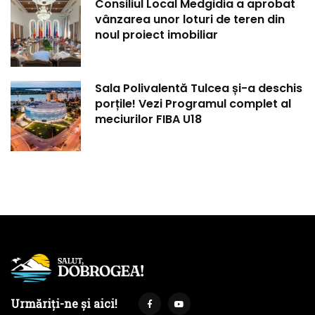
Consiliul Local Medgidia a aprobat
vânzarea unor loturi de teren din
noul proiect imobiliar
Sala Polivalentă Tulcea și-a deschis
porțile! Vezi Programul complet al
meciurilor FIBA U18
Urmăriți-ne și aici!