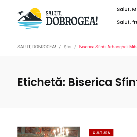
Salut, M
Salut, f
SALUT, DOBROGEA!
/
Ştiri
/
Biserica Sfinții Arhangheli Miha
Etichetă:
Biserica Sfin
CULTURĂ