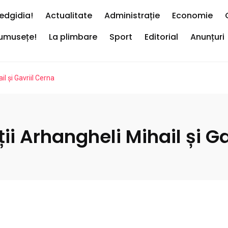
edgidia!
Actualitate
Administrație
Economie
rumusețe!
La plimbare
Sport
Editorial
Anunțuri
il și Gavriil Cerna
ții Arhangheli Mihail și G