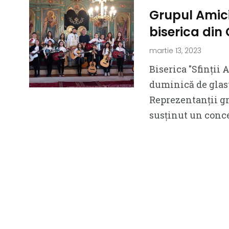
Grupul Amici
biserica din
martie 13, 2023
Biserica ″Sfinții
duminică de glasu
Reprezentanții g
susținut un conc