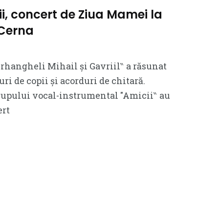
i, concert de Ziua Mamei la
 Cerna
 Arhangheli Mihail și Gavriil‶ a răsunat
ri de copii și acorduri de chitară.
rupului vocal-instrumental ″Amicii‶ au
ert