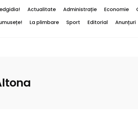
edgidia!
Actualitate
Administrație
Economie
rumusețe!
La plimbare
Sport
Editorial
Anunțuri
ltona