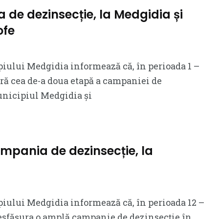
 de dezinsecție, la Medgidia și
ofe
iului Medgidia informează că, în perioada 1 –
ară cea de-a doua etapă a campaniei de
unicipiul Medgidia și
mpania de dezinsecție, la
iului Medgidia informează că, în perioada 12 –
 desfășura o amplă campanie de dezinsecție în