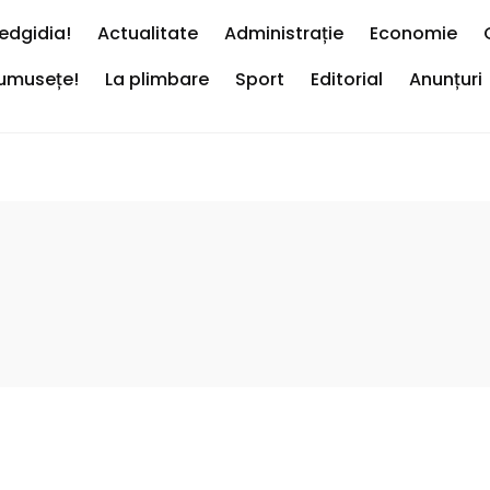
edgidia!
Actualitate
Administrație
Economie
rumusețe!
La plimbare
Sport
Editorial
Anunțuri