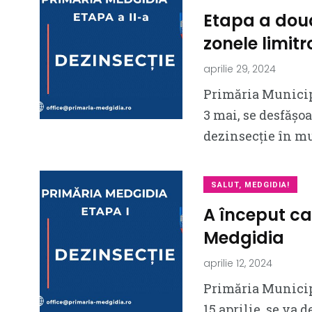
Etapa a doua
zonele limitr
aprilie 29, 2024
Primăria Municip
3 mai, se desfășo
dezinsecție în m
SALUT, MEDGIDIA!
A început ca
Medgidia
aprilie 12, 2024
Primăria Municip
15 aprilie, se va