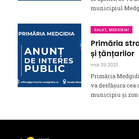
municipiul Medgid
SALUT, MEDGIDIA!
Primăria str
și țânțarilor
mai 29, 2023
Primăria Medgidia
va desfășura cea 
municipiu și zon