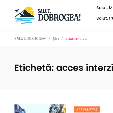
Salut, M
Salut, f
SALUT, DOBROGEA!
/
Ştiri
/
acces interzis
Etichetă:
acces interz
ACTUALITATE