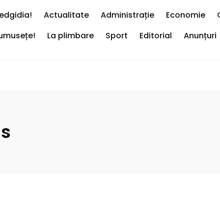
edgidia!
Actualitate
Administrație
Economie
rumusețe!
La plimbare
Sport
Editorial
Anunțuri
is