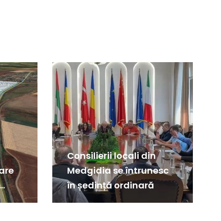
Consilierii locali din
are
Medgidia se întrunesc
în ședință ordinară
țul