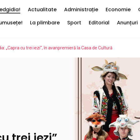
edgidia!
Actualitate
Administrație
Economie
rumusețe!
La plimbare
Sport
Editorial
Anunțuri
a: „Capra cu trei iezi”, în avanpremieră la Casa de Cultură
 trei iezi”,