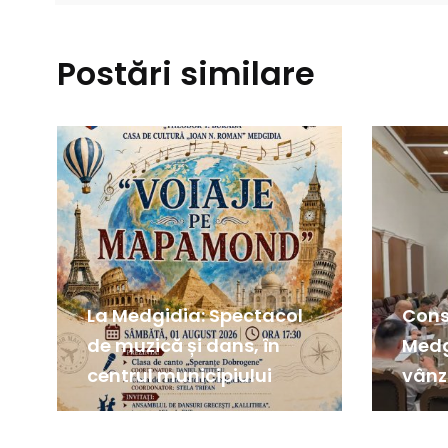
Postări similare
La Medgidia: Spectacol
Consi
de muzică și dans, în
Medg
centrul municipiului
vânz
teren
imob