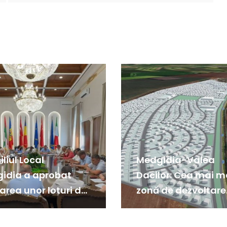
liul Local
Medgidia-Valea
idia a aprobat
Dacilor: Cea mai m
area unor loturi de
zonă de dezvoltare
 din noul proiect
imobiliară din jude
iliar
Constanța