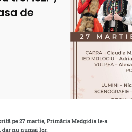
asa de
orită pe 27 martie, Primăria Medgidia le-a
, dar nu numai lor.