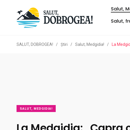
Salut, M
Salut, f
SALUT, DOBROGEA!
/
Ştiri
/
Salut, Medgidia!
/
La Medgidi
SALUT, MEDGIDIA!
La Medgidia: „Capra cu