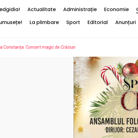
edgidia!
Actualitate
Administrație
Economie
rumusețe!
La plimbare
Sport
Editorial
Anunțuri
la Constanța: Concert magic de Crăciun