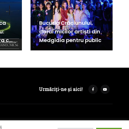
ca
Bucuria Crăciunului,
u:
darul micilor artiști din
ra ca
Medgidia pentru public
Urmăriți-ne și aici!
i