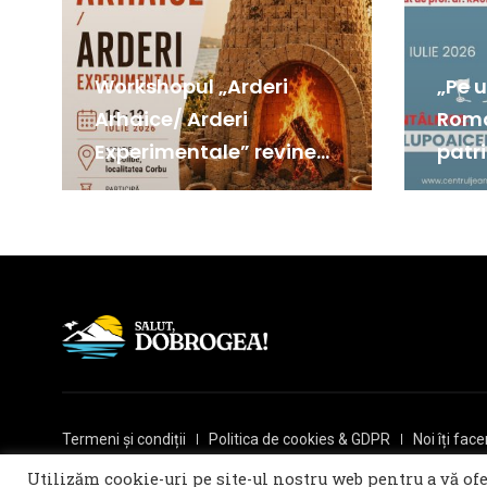
Workshopul „Arderi
„Pe 
Arhaice/ Arderi
Româ
Experimentale” revine
patri
la Corbu
Cons
Termeni și condiții
Politica de cookies & GDPR
Noi îți fa
© 2021 Salut, Dobrogea! - Ziar de informare și atitudine
Utilizăm cookie-uri pe site-ul nostru web pentru a vă of