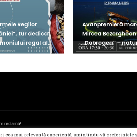
urmele Regilor
Avanpremieră mar
niei”, tur dedicat
Mircea Bezerghean
moniului regal al
„Dobrogea” – natu
tanței
scenă de teatru
cem reclamă!
 || E-mail: redactie@salutdobrogea.ro
eri cea mai relevantă experiență, amintindu-vă preferințele ș