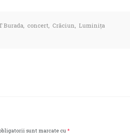
 T Burada
,
concert
,
Crăciun
,
Luminița
obligatorii sunt marcate cu
*