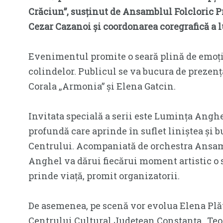
Crăciun”, susținut de Ansamblul Folcloric Pr
Cezar Cazanoi și coordonarea coregrafică a 
Evenimentul promite o seară plină de emoție
colindelor. Publicul se va bucura de prezenț
Corala „Armonia” și Elena Gatcin.
Invitata specială a serii este Lumința Anghe
profundă care aprinde în suflet liniștea și 
Centrului. Acompaniată de orchestra Ansamb
Anghel va dărui fiecărui moment artistic o 
prinde viață, promit organizatorii.
De asemenea, pe scenă vor evolua Elena Plăt
Centrului Cultural Județean Constanța „Teod