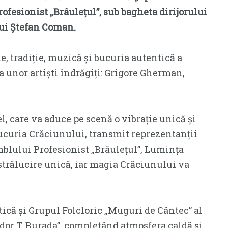
ofesionist „Brâulețul”, sub bagheta dirijorului
lui Ștefan Coman.
, tradiție, muzică și bucuria autentică a
a unor artiști îndrăgiți: Grigore Gherman,
l, care va aduce pe scenă o vibrație unică și
bucuria Crăciunului, transmit reprezentanții
lului Profesionist „Brâulețul”, Lumința
strălucire unică, iar magia Crăciunului va
ică și Grupul Folcloric „Muguri de Cântec” al
or T. Burada”, completând atmosfera caldă și