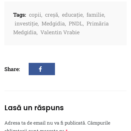
Tags:
copii
,
creșă
,
educație
,
familie
,
investiție
,
Medgidia
,
PNDL
,
Primăria
Medgidia
,
Valentin Vrabie
Share:
Lasă un răspuns
Adresa ta de email nu va fi publicată.
Câmpurile
obligatorii sunt marcate cu
*