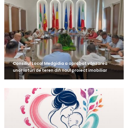
Consiliul Local Medgidia a aprobat vânzarea
unor loturi de teren din noul proiect imobiliar