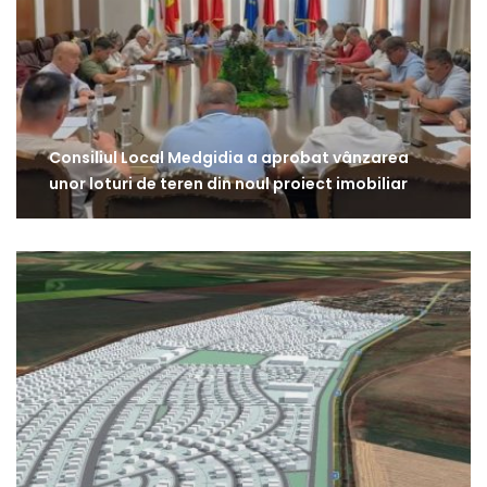
Consiliul Local Medgidia a aprobat vânzarea
unor loturi de teren din noul proiect imobiliar