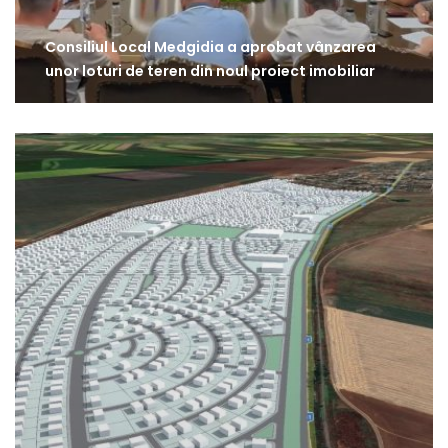
Consiliul Local Medgidia a aprobat vânzarea
unor loturi de teren din noul proiect imobiliar