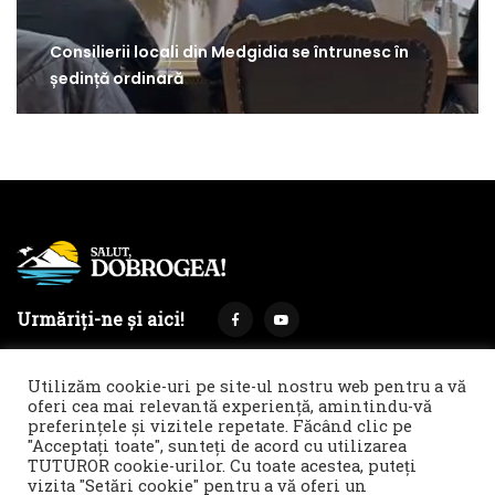
Consilierii locali din Medgidia se întrunesc în
ședință ordinară
Urmăriți-ne și aici!
Utilizăm cookie-uri pe site-ul nostru web pentru a vă
oferi cea mai relevantă experiență, amintindu-vă
preferințele și vizitele repetate. Făcând clic pe
Termeni și condiții
Politica de cookies & GDPR
"Acceptați toate", sunteți de acord cu utilizarea
TUTUROR cookie-urilor. Cu toate acestea, puteți
Noi îți facem reclamă!
vizita "Setări cookie" pentru a vă oferi un