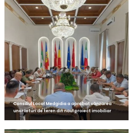
Consiliul Local Medgidia a aprobat vânzarea
unor loturi de teren din noul proiect imobiliar