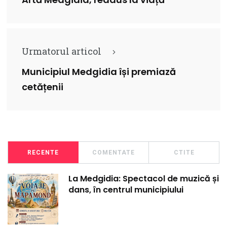
Artă Medgidia, readus la viață
Urmatorul articol
Municipiul Medgidia își premiază
cetățenii
RECENTE
COMENTATE
CTITE
La Medgidia: Spectacol de muzică și
dans, în centrul municipiului