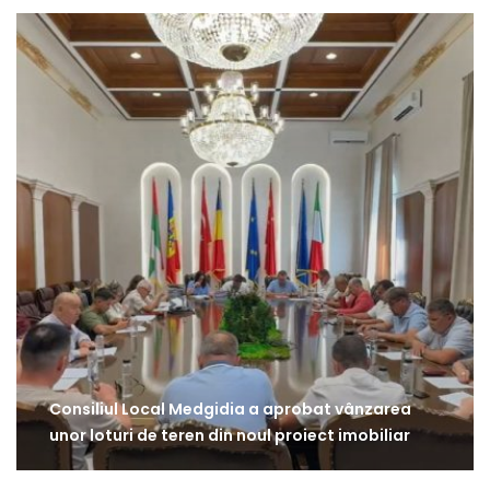
Consiliul Local Medgidia a aprobat vânzarea
unor loturi de teren din noul proiect imobiliar