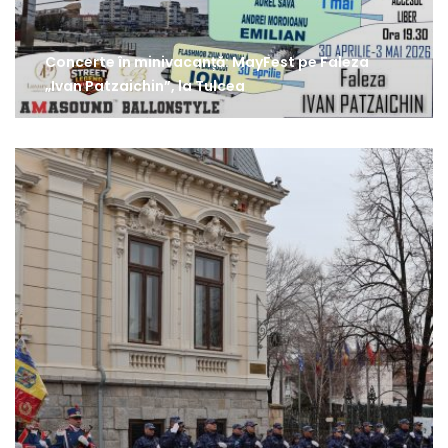
Concerte în minivacanță: MayFest pe Faleza
„Ivan Patzaichin”, la Tulcea