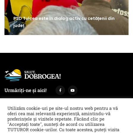
PSD Tulcea este în dialog activ cu cetățenii din
județ
Urmăriți-ne și aici!
Utilizăm cookie-uri pe site-ul nostru web pentru a vă
oferi cea mai relevantă experiență, amintindu-vă
preferințele și vizitele repetate. Făcând clic pe
Termeni și condiții
Politica de cookies & GDPR
"Acceptați toate", sunteți de acord cu utilizarea
TUTUROR cookie-urilor. Cu toate acestea, puteți vizita
Noi îți facem reclamă!