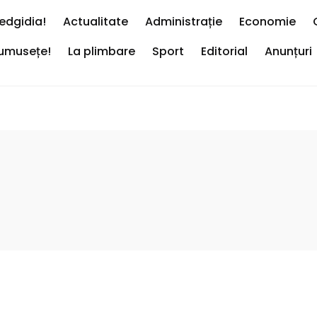
edgidia!
Actualitate
Administrație
Economie
rumusețe!
La plimbare
Sport
Editorial
Anunțuri