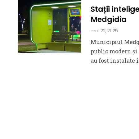
Stații inteli
Medgidia
mai 22, 2025
Municipiul Medgi
public modern și 
au fost instalate î