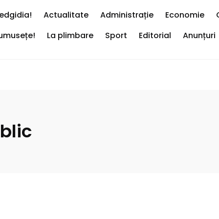
edgidia!
Actualitate
Administrație
Economie
rumusețe!
La plimbare
Sport
Editorial
Anunțuri
blic