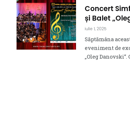
Concert Simf
și Balet „Ol
iulie 1, 2025
Săptămâna aceasta
eveniment de exce
„Oleg Danovski”. 