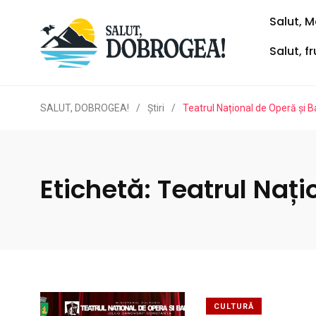
Salut, M
Salut, f
SALUT, DOBROGEA!
/
Ştiri
/
Teatrul Național de Operă și B
Etichetă:
Teatrul Nați
CULTURĂ