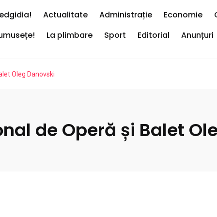
edgidia!
Actualitate
Administrație
Economie
rumusețe!
La plimbare
Sport
Editorial
Anunțuri
alet Oleg Danovski
onal de Operă și Balet O