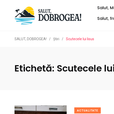
Salut, M
Salut, f
SALUT, DOBROGEA!
/
Ştiri
/
Scutecele lui Iisus
Etichetă:
Scutecele lui
ACTUALITATE