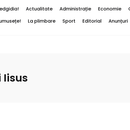
edgidia!
Actualitate
Administrație
Economie
rumusețe!
La plimbare
Sport
Editorial
Anunțuri
 Iisus