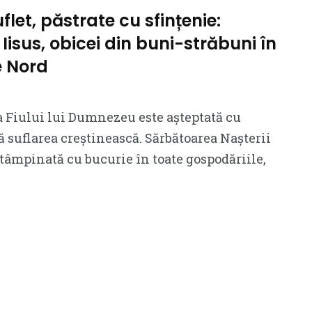
let, păstrate cu sfințenie:
 Iisus, obicei din buni-străbuni în
 Nord
 Fiului lui Dumnezeu este așteptată cu
ă suflarea creștinească. Sărbătoarea Nașterii
âmpinată cu bucurie în toate gospodăriile,