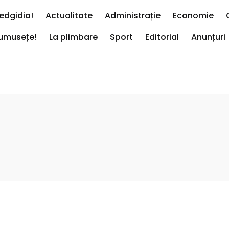
edgidia!
Actualitate
Administrație
Economie
rumusețe!
La plimbare
Sport
Editorial
Anunțuri