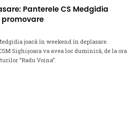
asare: Panterele CS Medgidia
u promovare
Medgidia joacă în weekend în deplasare.
SM Sighișoara va avea loc duminică, de la ora
rturilor “Radu Voina”.